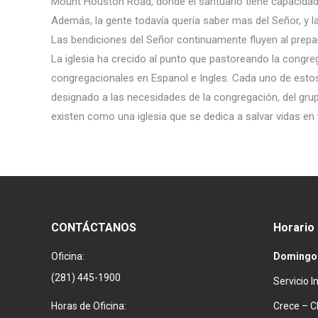
Mount Houston Road, donde el santuario tiene capacidad
Además, la gente todavía quería saber mas del Señor, y la
Las bendiciones del Señor continuamente fluyen al prepar
La iglesia ha crecido al punto que pastoreando la congre
congregacionales en Espanol e Ingles. Cada uno de esto
designado a las necesidades de la congregación, del grup
existen como una iglesia que se dedica a salvar vidas en
CONTÁCTANOS
Horario
Oficina:
Domingo
(281) 445-1900
Servicio 
Horas de Oficina:
Crece – C