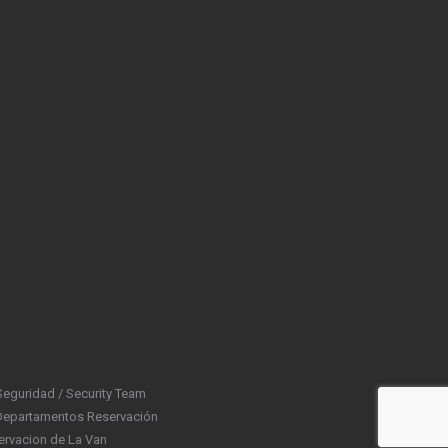
eguridad / Security Team
/Departamentos Reservación
ervacion de La Van