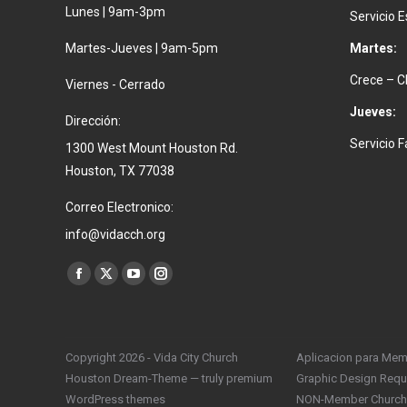
Lunes | 9am-3pm
Servicio 
Martes-Jueves | 9am-5pm
Martes:
Crece – C
Viernes - Cerrado
Jueves:
Dirección:
Servicio 
1300 West Mount Houston Rd.
Houston, TX 77038
Correo Electronico:
info@vidacch.org
Find us on:
Copyright 2026 - Vida City Church
Aplicacion para Mem
Houston Dream-Theme — truly
premium
Graphic Design Reque
WordPress themes
NON-Member Church 